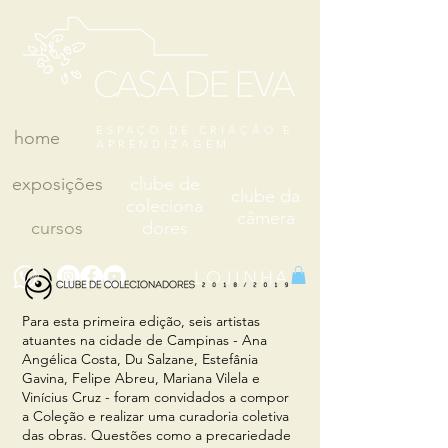
ESPAÇO DE CRIAÇÃO E
home
APRENDIZAGEM
exposições
clube de
clube da
coleciona
câmera
cursos
dores
LOJINHA
Para esta primeira edição, seis artistas
atuantes na cidade de Campinas - Ana
Angélica Costa, Du Salzane, Estefânia
Gavina, Felipe Abreu, Mariana Vilela e
Vinícius Cruz - foram convidados a compor
a Coleção e realizar uma curadoria coletiva
das obras. Questões como a precariedade