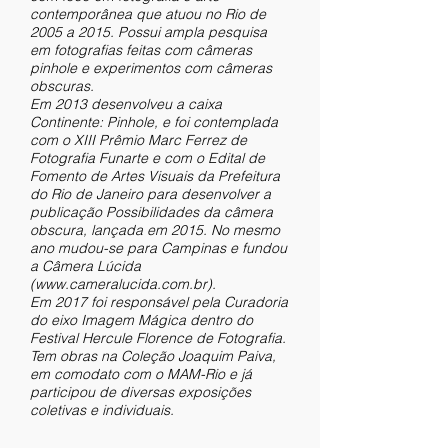
contemporânea que atuou no Rio de
2005 a 2015. Possui ampla pesquisa
em fotografias feitas com câmeras
pinhole e experimentos com câmeras
obscuras.
Em 2013 desenvolveu a caixa
Continente: Pinhole, e foi contemplada
com o XIII Prêmio Marc Ferrez de
Fotografia Funarte e com o Edital de
Fomento de Artes Visuais da Prefeitura
do Rio de Janeiro para desenvolver a
publicação Possibilidades da câmera
obscura, lançada em 2015. No mesmo
ano mudou-se para Campinas e fundou
a Câmera Lúcida
(
www.cameralucida.com.br
).
Em 2017 foi responsável pela Curadoria
do eixo Imagem Mágica dentro do
Festival Hercule Florence de Fotografia.
Tem obras na Coleção Joaquim Paiva,
em comodato com o MAM-Rio e já
participou de diversas exposições
coletivas e individuais.